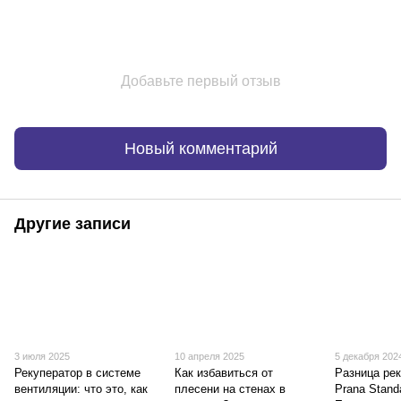
Добавьте первый отзыв
Новый комментарий
Другие записи
3 июля 2025
10 апреля 2025
5 декабря 202
Рекуператор в системе
Как избавиться от
Разница ре
вентиляции: что это, как
плесени на стенах в
Prana Stand