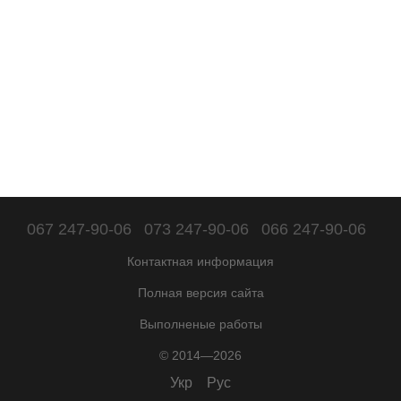
067 247-90-06
073 247-90-06
066 247-90-06
Контактная информация
Полная версия сайта
Выполненые работы
© 2014—2026
Укр
Рус