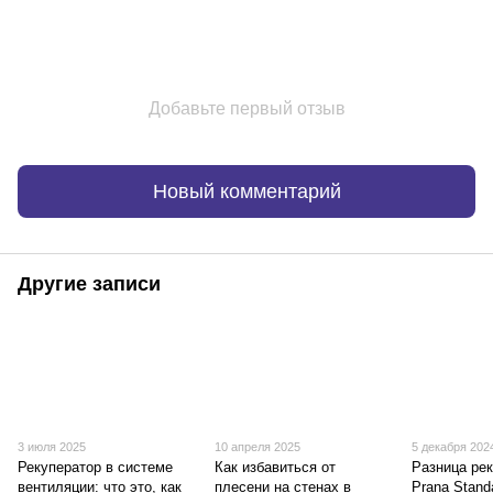
Добавьте первый отзыв
Новый комментарий
Другие записи
3 июля 2025
10 апреля 2025
5 декабря 202
Рекуператор в системе
Как избавиться от
Разница ре
вентиляции: что это, как
плесени на стенах в
Prana Stand