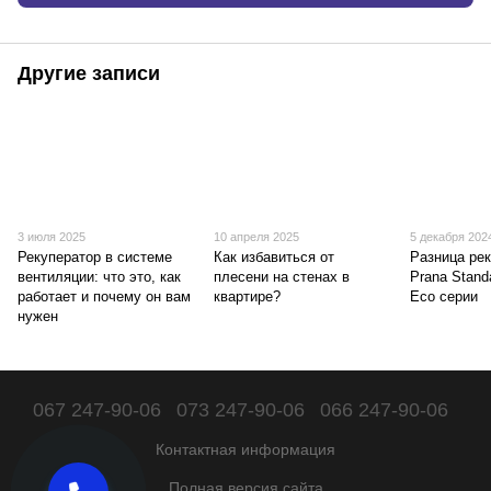
Другие записи
3 июля 2025
10 апреля 2025
5 декабря 202
Рекуператор в системе
Как избавиться от
Разница ре
вентиляции: что это, как
плесени на стенах в
Prana Stand
работает и почему он вам
квартире?
Eco серии
нужен
067 247-90-06
073 247-90-06
066 247-90-06
Контактная информация
Полная версия сайта