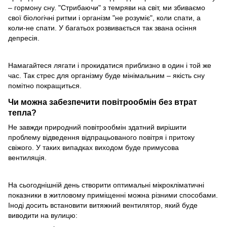
– гормону сну. "Стрибаючи" з темряви на світ, ми збиваємо
свої біологічні ритми і організм "не розуміє", коли спати, а
коли-не спати. У багатьох розвивається так звана осіння
депресія.
Намагайтеся лягати і прокидатися приблизно в один і той же
час. Так стрес для організму буде мінімальним – якість сну
помітно покращиться.
Чи можна забезпечити повітрообмін без втрат
тепла?
Не завжди природний повітрообмін здатний вирішити
проблему відведення відпрацьованого повітря і притоку
свіжого. У таких випадках виходом буде примусова
вентиляція.
На сьогоднішній день створити оптимальні мікрокліматичні
показники в житловому приміщенні можна різними способами.
Іноді досить встановити витяжний вентилятор, який буде
виводити на вулицю: