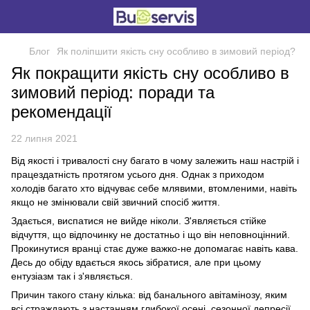
Блог
Як поліпшити якість сну особливо в зимовий період?
Як покращити якість сну особливо в
зимовий період: поради та
рекомендації
22 липня 2021
Від якості і тривалості сну багато в чому залежить наш настрій і
працездатність протягом усього дня. Однак з приходом
холодів багато хто відчуває себе млявими, втомленими, навіть
якщо не змінювали свій звичний спосіб життя.
Здається, виспатися не вийде ніколи. З'являється стійке
відчуття, що відпочинку не достатньо і що він неповноцінний.
Прокинутися вранці стає дуже важко-не допомагає навіть кава.
Десь до обіду вдається якось зібратися, але при цьому
ентузіазм так і з'являється.
Причин такого стану кілька: від банального авітамінозу, яким
всі страждають з настанням глибокої осені, сезонної депресії