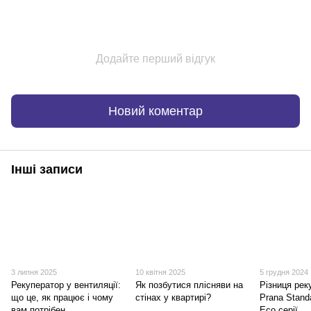
Додайте перший відгук
Новий коментар
Інші записи
3 липня 2025
10 квітня 2025
5 грудня 2024
Рекуператор у вентиляції:
Як позбутися плісняви на
Різниця рек
що це, як працює і чому
стінах у квартирі?
Prana Stand
вам потрібен
Eco серії