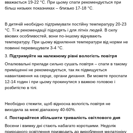
вважається 19-22 °С. При цьому спати рекомендується при
більш низьких показниках – близько 17-18 °С.
В дитячій необхідно підтримувати постійну температуру 20-23
°С. Ті ж рекомендації підходять і для літніх людей. В силу
вікових особливостей, вони по-іншому відчувають
температуру. При цьому відхилення температури від норми не
повинні перевищувати 3-4 °С.
3.
Підтримуйте на належному рівні вологість повітря
Опалювальні прилади сильно сушать повітря – спати в такому
приміщенні не рекомендується, так як підвищується
навантаження на серце, органи дихання. Ви можете проспати
12-14 годин і при цьому прокинутися з важкою головою і
розбитістю в тілі.
Необхідно стежити, щоб відносна вологість повітря не
виходила за межі діапазону 40-60%.
4.
Постарайтеся збільшити тривалість світлового дня
Восени і взимку дні стають набагато коротшими. Недолік
природного освітлення призводить до вироблення мелатоніну