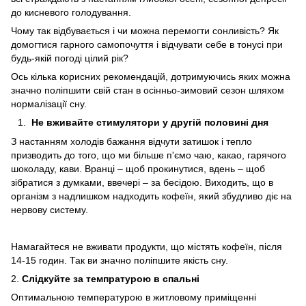
до кисневого голодування.
Чому так відбувається і чи можна перемогти сонливість? Як
домогтися гарного самопочуття і відчувати себе в тонусі при
будь-якій погоді цілий рік?
Ось кілька корисних рекомендацій, дотримуючись яких можна
значно поліпшити свій стан в осінньо-зимовий сезон шляхом
нормалізації сну.
Не вживайте стимулятори у другій половині дня
З настанням холодів бажання відчути затишок і тепло
призводить до того, що ми більше п'ємо чаю, какао, гарячого
шоколаду, кави. Вранці – щоб прокинутися, вдень – щоб
зібратися з думками, ввечері – за бесідою. Виходить, що в
організм з надлишком надходить кофеїн, який збудливо діє на
нервову систему.
Намагайтеся не вживати продукти, що містять кофеїн, після
14-15 годин. Так ви значно поліпшите якість сну.
2.
Слідкуйте за темпратурою в спальні
Оптимальною температурою в житловому приміщенні