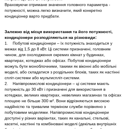
Враховуючи отримане значення головного параметра -
потужності, можна легко визначити, який конкретно
кондиціонер варто придбати.
Залежно від місця використання та його потужності,
кондиціонери розподіляються на різновиди:
1. Побутові кондиціонери – їх потужність знаходиться у
межах від 1,5 до 8 кВт. Ці системи призначені, головним
чином, для охолодження окремих кімнат у будинках,
квартирах, котеджах або офісах. Побутові кондиціонери
можуть бути моноблочними, такими як віконні або мобільні
моделі, або складатися з роздільних блоків, таких як настінні
спліт-системи або мультиспліт-системи.
2. Напівпромислові кондиціонери – ці системи мають
потужність до 30 кВт і призначені для використання в
котеджах, великих квартирах, невеликих магазинах та офісах
площею не більше 300 м². Вони відрізняються високою
надійністю та тривалим терміном служби порівняно з
побутовими моделями. Напівпромислові кондиціонери
доступні у різних варіантах, таких як канальні, стельові,
касетні, настінні та комбіновані моделі (декілька внутрішніх