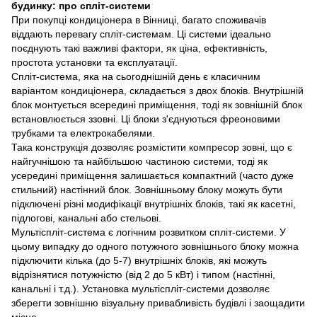
будинку: про спліт-системи
При покупці кондиціонера в Вінниці, багато споживачів
віддають перевагу спліт-системам. Ці системи ідеально
поєднують такі важливі фактори, як ціна, ефективність,
простота установки та експлуатації.
Спліт-система, яка на сьогоднішній день є класичним
варіантом кондиціонера, складається з двох блоків. Внутрішній
блок монтується всередині приміщення, тоді як зовнішній блок
встановлюється ззовні. Ці блоки з'єднуються фреоновими
трубками та електрокабелями.
Така конструкція дозволяє розмістити компресор зовні, що є
найгучнішою та найбільшою частиною системи, тоді як
усередині приміщення залишається компактний (часто дуже
стильний) настінний блок. Зовнішньому блоку можуть бути
підключені різні модифікації внутрішніх блоків, такі як касетні,
підлогові, канальні або стельові.
Мультіспліт-система є логічним розвитком спліт-системи. У
цьому випадку до одного потужного зовнішнього блоку можна
підключити кілька (до 5-7) внутрішніх блоків, які можуть
відрізнятися потужністю (від 2 до 5 кВт) і типом (настінні,
канальні і т.д.). Установка мультіспліт-системи дозволяє
зберегти зовнішню візуальну привабливість будівлі і заощадити
місце.