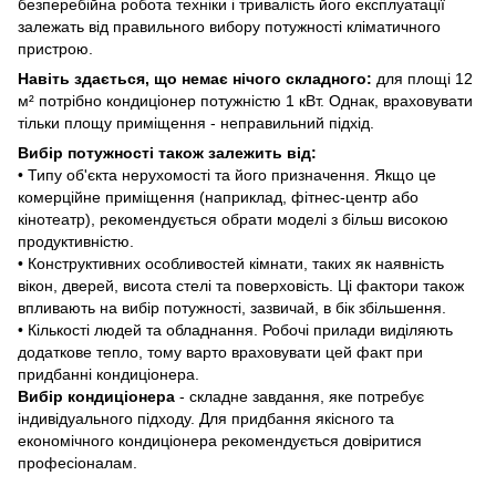
безперебійна робота техніки і тривалість його експлуатації
залежать від правильного вибору потужності кліматичного
пристрою.
Навіть здається, що немає нічого складного:
для площі 12
м² потрібно кондиціонер потужністю 1 кВт. Однак, враховувати
тільки площу приміщення - неправильний підхід.
Вибір потужності також залежить від:
• Типу об'єкта нерухомості та його призначення. Якщо це
комерційне приміщення (наприклад, фітнес-центр або
кінотеатр), рекомендується обрати моделі з більш високою
продуктивністю.
• Конструктивних особливостей кімнати, таких як наявність
вікон, дверей, висота стелі та поверховість. Ці фактори також
впливають на вибір потужності, зазвичай, в бік збільшення.
• Кількості людей та обладнання. Робочі прилади виділяють
додаткове тепло, тому варто враховувати цей факт при
придбанні кондиціонера.
Вибір кондиціонера
- складне завдання, яке потребує
індивідуального підходу. Для придбання якісного та
економічного кондиціонера рекомендується довіритися
професіоналам.