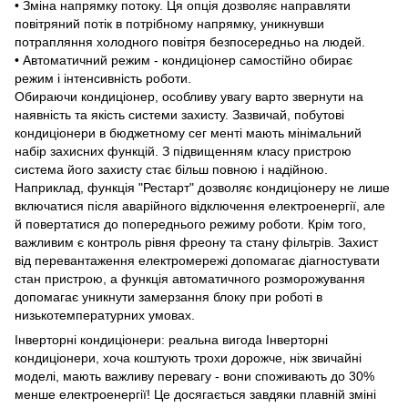
• Зміна напрямку потоку. Ця опція дозволяє направляти
повітряний потік в потрібному напрямку, уникнувши
потрапляння холодного повітря безпосередньо на людей.
• Автоматичний режим - кондиціонер самостійно обирає
режим і інтенсивність роботи.
Обираючи кондиціонер, особливу увагу варто звернути на
наявність та якість системи захисту. Зазвичай, побутові
кондиціонери в бюджетному сег менті мають мінімальний
набір захисних функцій. З підвищенням класу пристрою
система його захисту стає більш повною і надійною.
Наприклад, функція "Рестарт" дозволяє кондиціонеру не лише
включатися після аварійного відключення електроенергії, але
й повертатися до попереднього режиму роботи. Крім того,
важливим є контроль рівня фреону та стану фільтрів. Захист
від перевантаження електромережі допомагає діагностувати
стан пристрою, а функція автоматичного розморожування
допомагає уникнути замерзання блоку при роботі в
низькотемпературних умовах.
Інверторні кондиціонери: реальна вигода Інверторні
кондиціонери, хоча коштують трохи дорожче, ніж звичайні
моделі, мають важливу перевагу - вони споживають до 30%
менше електроенергії! Це досягається завдяки плавній зміні