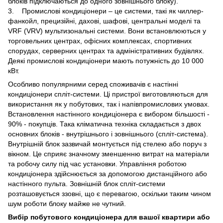
блоків підключаються до одного зовнішнього блоку).
3. Промислові кондиціонери – це системи, такі як чиллер-
фанкойл, прецизійні, дахові, шафові, центральні моделі та
VRF (VRV) мультизональні системи. Вони встановлюються у
торговельних центрах, офісних комплексах, спортивних
спорудах, серверних центрах та адміністративних будівлях.
Деякі промислові кондиціонери мають потужність до 10 000
кВт.
Особливо популярними серед споживачів є настінні
кондиціонери спліт-системи. Ці пристрої виготовляються для
використання як у побутових, так і напівпромислових умовах.
Встановлення настінного кондиціонера є вибором більшості -
90% - покупців. Така кліматична техніка складається з двох
основних блоків - внутрішнього і зовнішнього (спліт-система).
Внутрішній блок зазвичай монтується під стелею або поруч з
вікном. Це сприяє значному зменшенню витрат на матеріали
та робочу силу під час установки. Управління роботою
кондиціонера здійснюється за допомогою дистанційного або
настінного пульта. Зовнішній блок спліт-системи
розташовується ззовні, що є перевагою, оскільки таким чином
шум роботи блоку майже не чутний.
Вибір побутового кондиціонера для вашої квартири або