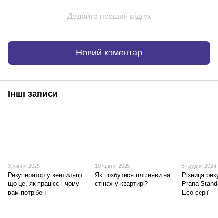
Додайте перший відгук
Новий коментар
Інші записи
3 липня 2025
10 квітня 2025
5 грудня 2024
Рекуператор у вентиляції:
Як позбутися плісняви на
Різниця рек
що це, як працює і чому
стінах у квартирі?
Prana Stand
вам потрібен
Eco серії