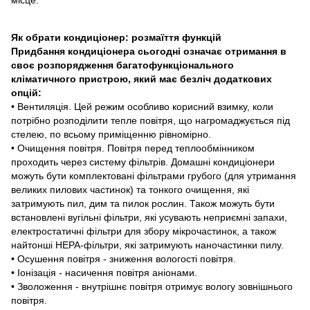
Як обрати кондиціонер: розмаїття функцій
Придбання кондиціонера сьогодні означає отримання в
своє розпорядження багатофункціонального
кліматичного пристрою, який має безліч додаткових
опцій:
• Вентиляція. Цей режим особливо корисний взимку, коли
потрібно розподілити тепле повітря, що нагромаджується під
стелею, по всьому приміщенню рівномірно.
• Очищення повітря. Повітря перед теплообмінником
проходить через систему фільтрів. Домашні кондиціонери
можуть бути комплектовані фільтрами грубого (для утримання
великих пилових частинок) та тонкого очищення, які
затримують пил, дим та пилок рослин. Також можуть бути
встановлені вугільні фільтри, які усувають неприємні запахи,
електростатичні фільтри для збору мікрочастинок, а також
найтонші НЕРА-фільтри, які затримують наночастинки пилу.
• Осушення повітря - зниження вологості повітря.
• Іонізація - насичення повітря аніонами.
• Зволоження - внутрішнє повітря отримує вологу зовнішнього
повітря.