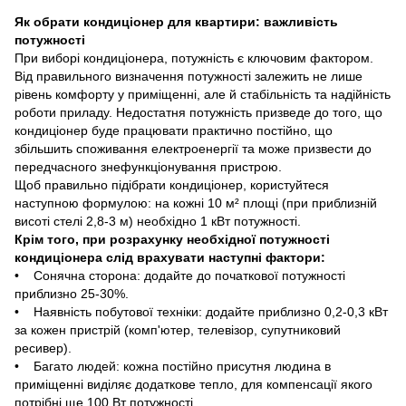
Як обрати кондиціонер для квартири: важливість
потужності
При виборі кондиціонера, потужність є ключовим фактором.
Від правильного визначення потужності залежить не лише
рівень комфорту у приміщенні, але й стабільність та надійність
роботи приладу. Недостатня потужність призведе до того, що
кондиціонер буде працювати практично постійно, що
збільшить споживання електроенергії та може призвести до
передчасного знефункціонування пристрою.
Щоб правильно підібрати кондиціонер, користуйтеся
наступною формулою: на кожні 10 м² площі (при приблизній
висоті стелі 2,8-3 м) необхідно 1 кВт потужності.
Крім того, при розрахунку необхідної потужності
кондиціонера слід врахувати наступні фактори:
• Сонячна сторона: додайте до початкової потужності
приблизно 25-30%.
• Наявність побутової техніки: додайте приблизно 0,2-0,3 кВт
за кожен пристрій (комп'ютер, телевізор, супутниковий
ресивер).
• Багато людей: кожна постійно присутня людина в
приміщенні виділяє додаткове тепло, для компенсації якого
потрібні ще 100 Вт потужності.