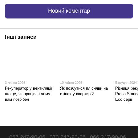
Новий коментар
Інші записи
3 липня 2025
10 квітня 2025
5 грудня 2024
Рекуператор у вентиляції:
Як позбутися плісняви на
Різниця рек
що це, як працює і чому
стінах у квартирі?
Prana Stand
вам потрібен
Eco серії
067 247-90-06
073 247-90-06
066 247-90-06