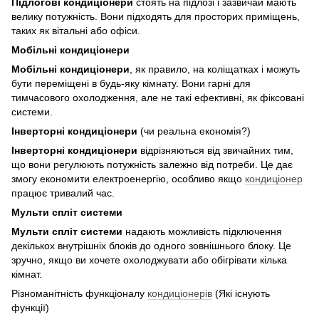
Підлогові кондиціонери
стоять на підлозі і зазвичай мають
велику потужність. Вони підходять для просторих приміщень,
таких як вітальні або офіси.
Мобільні кондиціонери
Мобільні кондиціонери
, як правило, на коліщатках і можуть
бути переміщені в будь-яку кімнату. Вони гарні для
тимчасового охолодження, але не такі ефективні, як фіксовані
системи.
Інверторні кондиціонери
(чи реальна економія?)
Інверторні кондиціонери
відрізняються від звичайних тим,
що вони регулюють потужність залежно від потреби. Це дає
змогу економити електроенергію, особливо якщо
кондиціонер
працює тривалий час.
Мульти спліт системи
Мульти спліт системи
надають можливість підключення
декількох внутрішніх блоків до одного зовнішнього блоку. Це
зручно, якщо ви хочете охолоджувати або обігрівати кілька
кімнат.
Різноманітність функціоналу
кондиціонерів
(Які існують
функції)