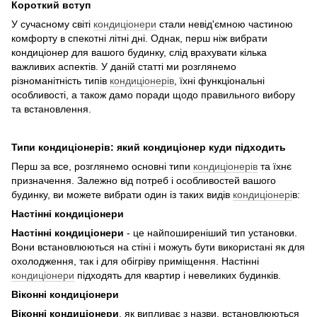
Короткий вступ
У сучасному світі
кондиціонери
стали невід'ємною частиною
комфорту в спекотні літні дні. Однак, перш ніж вибрати
кондиціонер для вашого будинку, слід врахувати кілька
важливих аспектів. У даній статті ми розглянемо
різноманітність типів
кондиціонерів
, їхні функціональні
особливості, а також дамо поради щодо правильного вибору
та встановлення.
Типи кондиціонерів: який кондиціонер куди підходить
Перш за все, розглянемо основні типи
кондиціонерів
та їхнє
призначення. Залежно від потреб і особливостей вашого
будинку, ви можете вибрати один із таких видів
кондиціонері
в:
Настінні кондиціонери
Настінні кондиціонери
- це найпоширеніший тип установки.
Вони встановлюються на стіні і можуть бути використані як для
охолодження, так і для обігріву приміщення. Настінні
кондиціонери
підходять для квартир і невеликих будинків.
Віконні кондиціонери
Віконні кондиціонери
, як випливає з назви, встановлюються