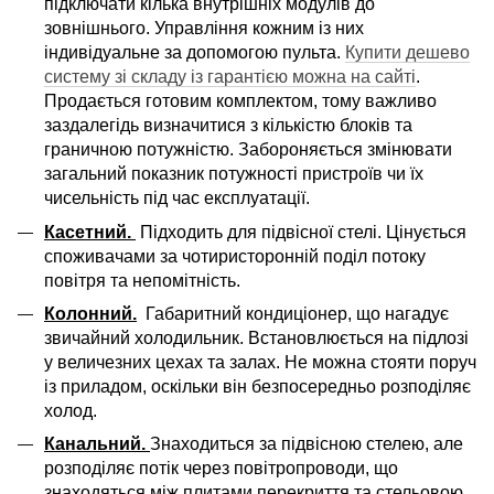
підключати кілька внутрішніх модулів до
зовнішнього. Управління кожним із них
індивідуальне за допомогою пульта.
Купити дешево
систему зі складу із гарантією можна на сайті
.
Продається готовим комплектом, тому важливо
заздалегідь визначитися з кількістю блоків та
граничною потужністю. Забороняється змінювати
загальний показник потужності пристроїв чи їх
чисельність під час експлуатації.
Касетний.
Підходить для підвісної стелі. Цінується
споживачами за чотиристоронній поділ потоку
повітря та непомітність.
Колонний.
Габаритний кондиціонер, що нагадує
звичайний холодильник. Встановлюється на підлозі
у величезних цехах та залах. Не можна стояти поруч
із приладом, оскільки він безпосередньо розподіляє
холод.
Канальний
.
Знаходиться за підвісною стелею, але
розподіляє потік через повітропроводи, що
знаходяться між плитами перекриття та стельовою