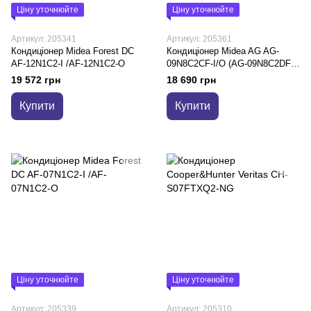
Ціну уточнюйте
Ціну уточнюйте
Артикул: 205341
Артикул: 205361
Кондиціонер Midea Forest DC
Кондиціонер Midea AG AG-
AF-12N1C2-I /AF-12N1C2-O
09N8C2CF-I/O (AG-09N8C2DF-
I/O)
19 572 грн
18 690 грн
Купити
Купити
Ціну уточнюйте
Ціну уточнюйте
Артикул: 205339
Артикул: 205310