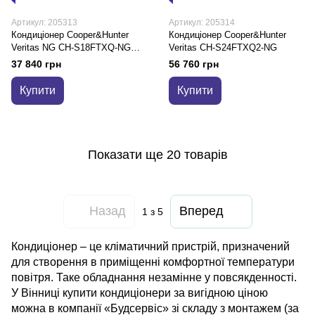
Артикул: 205313
Артикул: 205314
Кондиціонер Cooper&Hunter
Кондиціонер Cooper&Hunter
Veritas NG CH-S18FTXQ-NG
Veritas CH-S24FTXQ2-NG
Wi-Fi
37 840 грн
56 760 грн
Купити
Купити
Показати ще 20 товарів
Назад
Вперед
1
з 5
Кондиціонер – це кліматичний пристрій, призначений
для створення в приміщенні комфортної температури
повітря. Таке обладнання незамінне у повсякденності.
У Вінниці купити кондиціонери за вигідною ціною
можна в компанії «Будсервіс» зі складу з монтажем (за