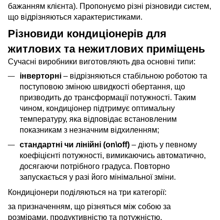
бажанням клієнта). Пропонуємо різні різновиди систем,
що відрізняються характеристиками.
Різновиди кондиціонерів для
житлових та нежитлових приміщень
Сучасні виробники виготовляють два основні типи:
інверторні
– відрізняються стабільною роботою та
поступовою зміною швидкості обертання, що
призводить до трансформації потужності. Таким
чином, кондиціонер підтримує оптимальну
температуру, яка відповідає встановленим
показникам з незначним відхиленням;
стандартні чи лінійні (
on
\
off
)
– діють у певному
коефіцієнті потужності, вимикаючись автоматично,
досягаючи потрібного градуса. Повторно
запускається у разі його мінімальної зміни.
Кондиціонери поділяються на три категорії:
за призначенням, що різняться між собою за
розмірами, продуктивністю та
потужністю
.