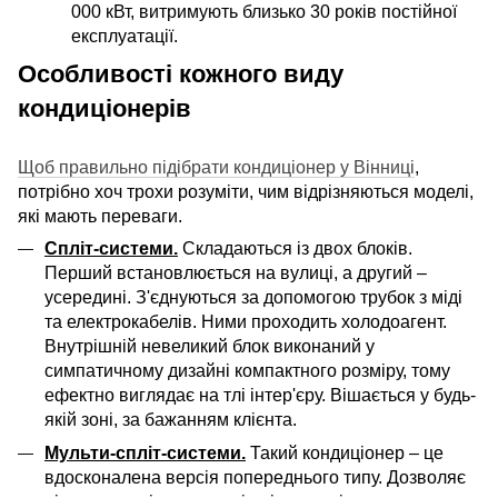
000 кВт, витримують близько 30 років постійної
експлуатації.
Особливості кожного виду
кондиціонерів
Щоб правильно підібрати кондиціонер у Вінниці
,
потрібно хоч трохи розуміти, чим відрізняються моделі,
які мають переваги.
Спліт-системи.
Складаються із двох блоків.
Перший встановлюється на вулиці, а другий –
усередині. З'єднуються за допомогою трубок з міді
та електрокабелів. Ними проходить холодоагент.
Внутрішній невеликий блок виконаний у
симпатичному дизайні компактно
го
розмір
у
, тому
ефектно виглядає на тлі інтер'єру. Вішається у будь-
якій зоні, за бажанням клієнта.
Мульти-спліт-системи.
Такий кондиціонер – це
вдосконалена версія попереднього типу. Дозволяє