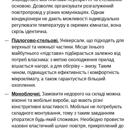
основою. Дозволяє організувати розгалужений
повітропровід у різних комунікаціях. Однак
кондиціонери не дають можливості індивідуально
регулювати температуру в окремих кімнатах, вона
скрізь ідентична.
Підлогово-стельові.
Універсали, що підходять для
верхньої та нижньої частини. Місце їхнього
майбутнього «підстави» підбирається залежно від
потреб власника: з метою охолодження прилад
вішається нагорі, а для обігріву – знизу. Таким
чином, підвищується ефективність і комфортність
мікроклімату, а також гарантується більший
охоплення.
Моноблочні.
Замовити недорого на складі можна
віконні та мобільні вироби, що мають різні
конструктивні властивості. Мобільні не потребують
складного монтування, тому з таким завданням
упоратися будь-який споживач. Необхідно провести
назовні еластичний шланг повітря, прикріплений до