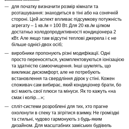
для початку визначити розмір кімнати та
розташування: знаходиться в тіні або на сонячній
стороні. Цей аспект впливає підсумкову потужність
агрегату – 1 кв./м = 100 Вт. Для 20 кв./м цілком
достатньо холодопродуктивності кондиціонера 2
кВт. Але якщо там відсутні теплові джерела і є не
більше однієї-двох осіб;
виробники пропонують різні модифікації. Одні
просто переносяться, укомплектовуються іонізацією
та здатністю самоочищення. Інші шумлять, що
викликає дискомфорт, але не потребують
встановлення та свердління дірок у стіні. Кожен
споживач сам вибирає, який кондиціонер брати, бо
всі мають свої плюси та мінуси. Як то кажуть «на
смак і колір…»;
спліт-системи розроблені для тих, хто прагне
охолонути в спеку та зігрітися взимку. Не громіздкі
та стильні, чудово гармонують з будь-яким
дизайном. Для масштабних заміських будівель