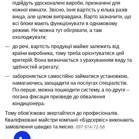
підійдуть удосконалені вироби, призначені для
кожної кімнати. Звісно, ​​їхня вартість у кілька разів
вища, але цілком виправдана. Варто зазначити, що
всі блоки мають функціонувати в однаковому
режимі. Не можна тут обігрівати, а там
охолоджувати;
до речі, вартість продукції майже залежить від
країни виробника, тому треба орієнтуватися цей
критерій. Вона визначається з урахуванням виду та
здібностей агрегату;
забороняється самостійно займатися установкою,
намагаючись заощадити на послугах спеціалістів.
По-перше, можна пошкодити систему, а по-друге –
погана фіксація призведе до обвалення
кондиціонера.
Тому обов'язково звертайтеся до професіоналів.
Кваліфіковані майстри компанії «Будсервіс» виконають
замовлення швидко та якісно.
097 974-72-58