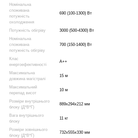
Номінальна
споживана
690 (100-1300) Вт
потужність
охолодження
Потужність обігріву
3000 (500-4300) Вт
Номінальна
споживана
700 (150-1400) Вт
потужність обігріву
Клас
A++
енергоефективності
Максимальна
15 м
довжина магістралі
Максимальний
10 м
перепад висот
Розміри внутрішнього
889х294х212 мм
блоку (Д*В*Г)
Вага внутрішнього
11 кг
блоку
Розміри зовнішнього
732х555х330 мм
блоку (Д*В*Г)