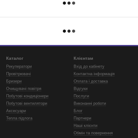
Каталог
Клієнтам
Рекуператори
Вхід до кабінету
Провітрювачі
Контактна інформація
Бризери
Оплата і доставка
Очищувачі повітря
Відгуки
Побутові кондиціонери
Послуги
Побутові вентилятори
Виконанні роботи
Аксесуари
Блог
Тепла підлога
Партнери
Наші клієнти
Обмін та повернення