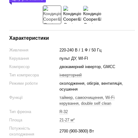
Характеристики
Живлення
220-240 В / 1 Ф / 50 Гц
Керування
пульт ДУ, WI-FI
Компресор
двокамерний інвертор, GМСС
Тип компресора
інверторний
Режими роботи
охолодження, обігрів, вентиляція,
осушення
Функції
таймер
,
самоочищення
,
Wi-Fi
керування
,
double self clean
Тип фреона
R-32
Площа
21-27 м²
Потужність
2700 (900-3800) Вт
охолодження