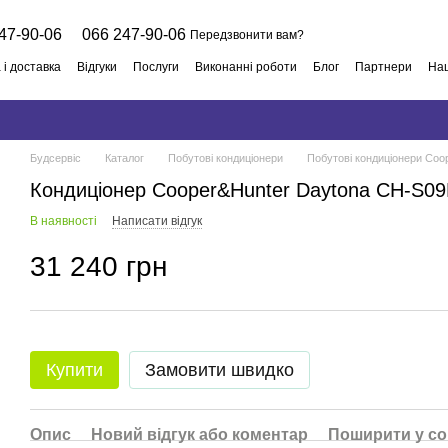
47-90-06
066 247-90-06
Передзвонити вам?
 і доставка
Відгуки
Послуги
Виконанні роботи
Блог
Партнери
Наш
й договір
Будсервіс
Каталог
Побутові кондиціонери
Побутові кондиціонери Coo
Кондиціонер Cooper&Hunter Daytona CH-S
В наявності
Написати відгук
31 240 грн
Купити
Замовити швидко
Опис
Новий відгук або коментар
Поширити у с