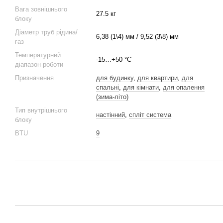
Вага зовнішнього
27.5 кг
блоку
Діаметр труб рідина/
6,38 (1\4) мм / 9,52 (3\8) мм
газ
Температурний
-15…+50 °C
діапазон роботи
Призначення
для будинку
,
для квартири
,
для
спальні
,
для кімнати
,
для опалення
(зима-літо)
Тип внутрішнього
настінний
,
спліт система
блоку
BTU
9