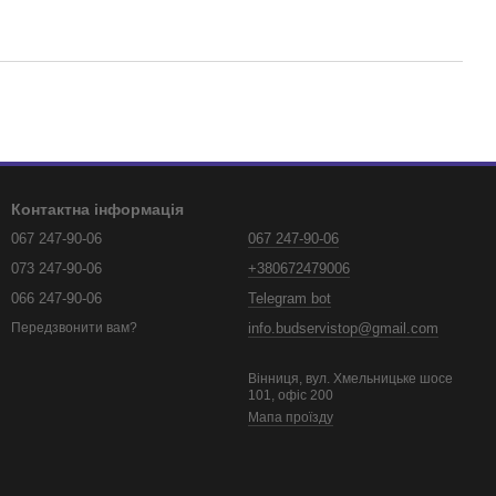
Контактна інформація
067 247-90-06
067 247-90-06
073 247-90-06
+380672479006
066 247-90-06
Telegram bot
info.budservistop@gmail.com
Передзвонити вам?
Вінниця, вул. Хмельницьке шосе
101, офіс 200
Мапа проїзду