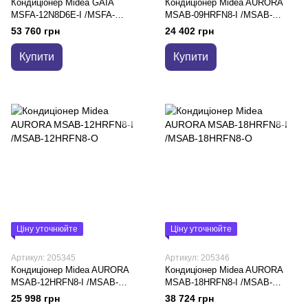
Кондиціонер Midea GAIA
Кондиціонер Midea AURORA
MSFA-12N8D6E-I /MSFA-
MSAB-09HRFN8-I /MSAB-
12N8D6E-O
09HRFN8-O
53 760 грн
24 402 грн
Купити
Купити
Ціну уточнюйте
Ціну уточнюйте
Артикул: 205345
Артикул: 205346
Кондиціонер Midea AURORA
Кондиціонер Midea AURORA
MSAB-12HRFN8-I /MSAB-
MSAB-18HRFN8-I /MSAB-
12HRFN8-O
18HRFN8-O
25 998 грн
38 724 грн