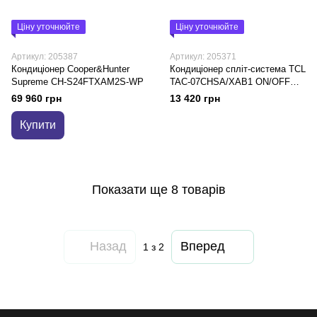
Ціну уточнюйте
Ціну уточнюйте
Артикул: 205387
Артикул: 205371
Кондиціонер Cooper&Hunter
Кондиціонер спліт-система TCL
Supreme CH-S24FTXAM2S-WP
TAC-07CHSA/XAB1 ON/OFF
WI-FI Ready
69 960 грн
13 420 грн
Купити
Показати ще 8 товарів
Назад
Вперед
1
з 2