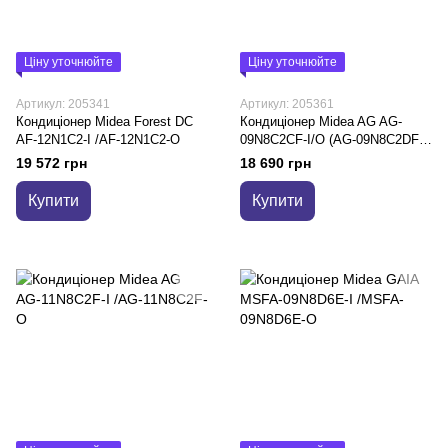
Ціну уточнюйте
Ціну уточнюйте
Артикул: 205341
Артикул: 205361
Кондиціонер Midea Forest DC
Кондиціонер Midea AG AG-
AF-12N1C2-I /AF-12N1C2-O
09N8C2CF-I/O (AG-09N8C2DF-
I/O)
19 572 грн
18 690 грн
Купити
Купити