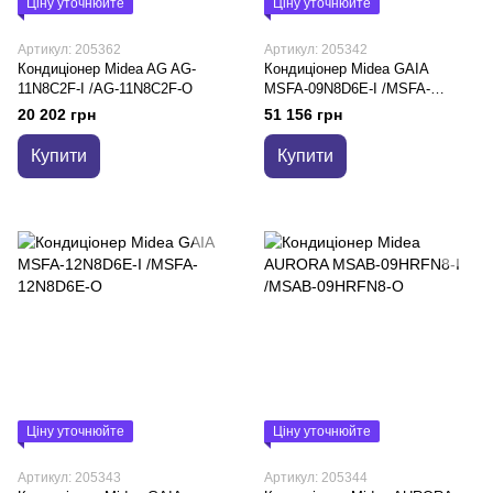
Ціну уточнюйте
Ціну уточнюйте
Артикул: 205362
Артикул: 205342
Кондиціонер Midea AG AG-
Кондиціонер Midea GAIA
11N8C2F-I /AG-11N8C2F-O
MSFA-09N8D6E-I /MSFA-
09N8D6E-O
20 202 грн
51 156 грн
Купити
Купити
Ціну уточнюйте
Ціну уточнюйте
Артикул: 205343
Артикул: 205344