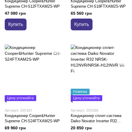
Кондиционер Cooper&Hunter
Кондиционер Cooper&Hunter
Supreme CH-S12FTXAM2S-WP
Supreme CH-S18FTXAM2S-WP
47 080 грн
65 560 грн
Купить
Купить
Новинка
Цену уточняйте
Цену уточняйте
Артикул: 205387
Артикул: 205388
Кондиционер Cooper&Hunter
Кондиционер сплит-система
Supreme CH-S24FTXAM2S-WP
Daiko Novator Inverter R32
NRSK-H12NVR/NRSK-H12INVR
69 960 грн
20 850 грн
Wi-Fi