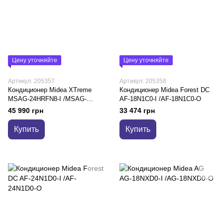
Цену уточняйте
Цену уточняйте
Артикул: 205357
Артикул: 205358
Кондиционер Midea XTreme
Кондиционер Midea Forest DC
MSAG-24HRFN8-I /MSAG-
AF-18N1C0-I /AF-18N1C0-O
24HRFN8-O
45 990 грн
33 474 грн
Купить
Купить