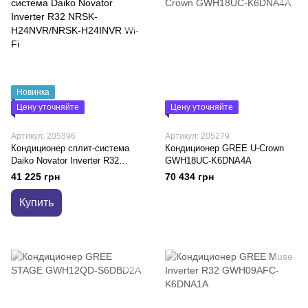
Новинка
Цену уточняйте
Цену уточняйте
Артикул: 205396
Артикул: 205279
Кондиционер сплит-система
Кондиционер GREE U-Crown
Daiko Novator Inverter R32
GWH18UC-K6DNA4A
NRSK-H24NVR/NRSK-H24INVR
41 225 грн
70 434 грн
Wi-Fi
Купить