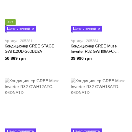
Хит
Цену уточняйте
Цену уточняйте
Артикул: 205281
Артикул: 205284
Кондиционер GREE STAGE
Кондиционер GREE Muse
GWH12QD-S6DBD2A
Inverter R32 GWH09AFC-
K6DNA1A
50 869 грн
39 990 грн
Цену уточняйте
Цену уточняйте