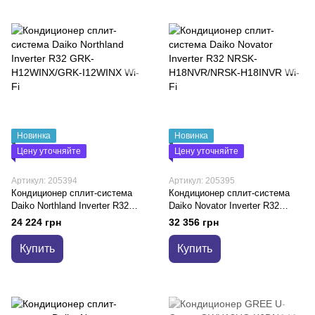
Новинка
Новинка
Цену уточняйте
Цену уточняйте
Артикул: 205394
Артикул: 205395
Кондиционер сплит-система
Кондиционер сплит-система
Daiko Northland Inverter R32
Daiko Novator Inverter R32
GRK-H12WINX/GRK-I12WINX
NRSK-H18NVR/NRSK-H18INVR
24 224 грн
32 356 грн
Wi-Fi
Wi-Fi
Купить
Купить