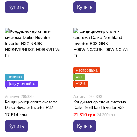
Купить
Купить
Распродажа
Новинка
Хит
Цену уточняйте
−12%
Артикул: 205389
Артикул: 205393
Кондиционер сплит-система
Кондиционер сплит-система
Daiko Novator Inverter R32
Daiko Northland Inverter R32
NRSK-H09NVR/NRSK-H09INVR
GRK-H09WINX/GRK-I09WINX
17 514 грн
21 310 грн
24 200 грн
Wi-Fi
Wi-Fi
Купить
Купить