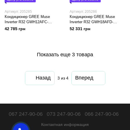
Артикул: 205285
Артикул: 205286
Кондиционер GREE Muse
Кондиционер GREE Muse
Inverter R32 GWH12AFC-
Inverter R32 GWH18AFD-
K6DNA1D
K6DNA1D
42 785 грн
52 331 грн
Показать еще 3 товара
Назад
Вперед
3
из 4
067 247-90-06
073 247-90-06
066 247-90-06
Контактная информация