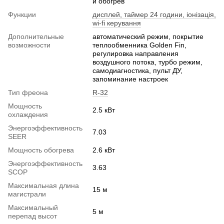
и обогрев
Функции
дисплей, таймер 24 години, іонізація,
wi-fi керування
Дополнительные
автоматический режим, покрытие
возможности
теплообменника Golden Fin,
регулировка направления
воздушного потока, турбо режим,
самодиагностика, пульт ДУ,
запоминание настроек
Тип фреона
R-32
Мощность
2.5 кВт
охлаждения
Энергоэффективность
7.03
SEER
Мощность обогрева
2.6 кВт
Энергоэффективность
3.63
SCOP
Максимальная длина
15 м
магистрали
Максимальный
5 м
перепад высот