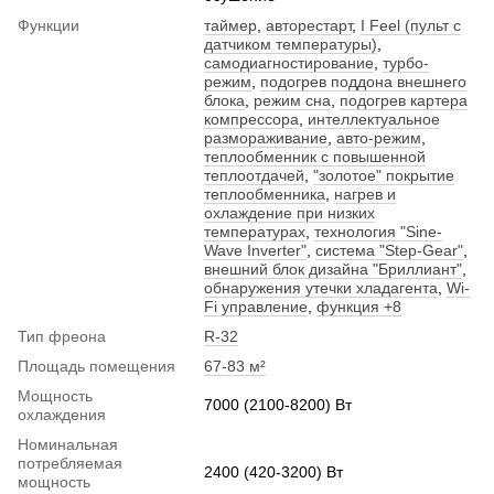
Функции
таймер
,
авторестарт
,
I Feel (пульт с
датчиком температуры)
,
самодиагностирование
,
турбо-
режим
,
подогрев поддона внешнего
блока
,
режим сна
,
подогрев картера
компрессора
,
интеллектуальное
размораживание
,
авто-режим
,
теплообменник с повышенной
теплоотдачей
,
"золотое" покрытие
теплообменника
,
нагрев и
охлаждение при низких
температурах
,
технология "Sine-
Wave Inverter"
,
система "Step-Gear"
,
внешний блок дизайна "Бриллиант"
,
обнаружения утечки хладагента
,
Wi-
Fi управление
,
функция +8
Тип фреона
R-32
Площадь помещения
67-83 м²
Мощность
7000 (2100-8200) Вт
охлаждения
Номинальная
потребляемая
2400 (420-3200) Вт
мощность