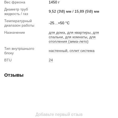
Вес фреона
1450 г
Диаметр труб
9,52 (3\8) мм / 15,89 (5\8) мм
жидкость / газ
Температурный
-25…+50 °C
диапазон работы
Назначение
для дома
,
для квартиры
,
для
спальни
,
для комнаты
,
для
отопления (зима-лето)
Тип внутрішнього
настенный
,
сплит система
блоку
BTU
24
Отзывы
Добавьте первый отзыв