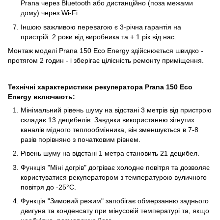
Prana через Bluetooth або дистанційно (поза межами
дому) через Wi-Fi
Іншою важливою перевагою є 3-річна гарантія на
пристрій. 2 роки від виробника та + 1 рік від нас.
Монтаж моделі Prana 150 Eco Energy здійснюється швидко -
протягом 2 годин - і зберігає цілісність ремонту приміщення.
Технічні характеристики рекуператора Prana 150 Eco
Energy включають:
Мінімальний рівень шуму на відстані 3 метрів від пристрою
складає 13 децибелів. Завдяки використанню зігнутих
каналів мідного теплообмінника, він зменшується в 7-8
разів порівняно з початковим рівнем.
Рівень шуму на відстані 1 метра становить 21 децибел.
Функція "Міні догрів" догріває холодне повітря та дозволяє
користуватися рекуператором з температурою вуличного
повітря до -25°C.
Функція "Зимовий режим" запобігає обмерзанню заднього
двигуна та конденсату при мінусовій температурі та, якщо