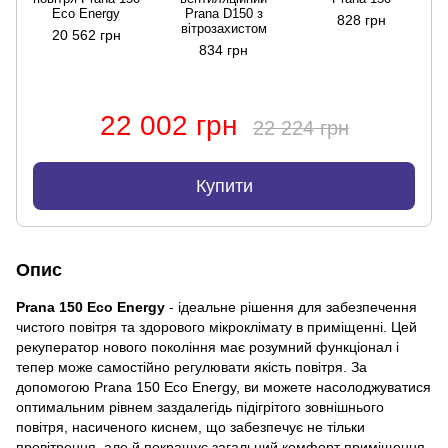
Eco Energy
Prana D150 з
828 грн
вітрозахистом
20 562 грн
834 грн
22 002 грн
22 224 грн
Купити
Опис
Prana 150 Eco Energy
- ідеальне рішення для забезпечення
чистого повітря та здорового мікроклімату в приміщенні. Цей
рекуператор нового покоління має розумний функціонал і
тепер може самостійно регулювати якість повітря. За
допомогою Prana 150 Eco Energy, ви можете насолоджуватися
оптимальним рівнем заздалегідь підігрітого зовнішнього
повітря, насиченого киснем, що забезпечує не тільки
провітрення, але й покращує загальний комфорт приміщення.