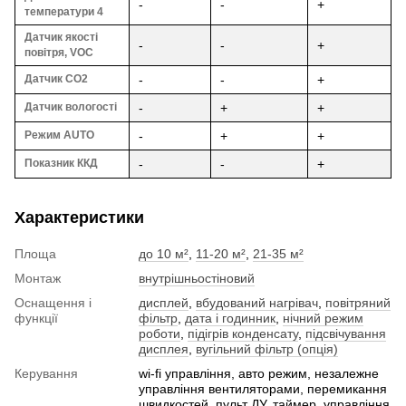
-
-
+
температури 4
Датчик якості
-
-
+
повітря, VOC
Датчик CO2
-
-
+
Датчик вологості
-
+
+
Режим AUTO
-
+
+
Показник ККД
-
-
+
Характеристики
Площа
до 10 м²
,
11-20 м²
,
21-35 м²
Монтаж
внутрішньостіновий
Оснащення і
дисплей
,
вбудований нагрівач
,
повітряний
функції
фільтр
,
дата і годинник
,
нічний режим
роботи
,
підігрів конденсату
,
підсвічування
дисплея
,
вугільний фільтр (опція)
Керування
wi-fi управління, авто режим, незалежне
управління вентиляторами, перемикання
швидкостей, пульт ДУ, таймер, управління