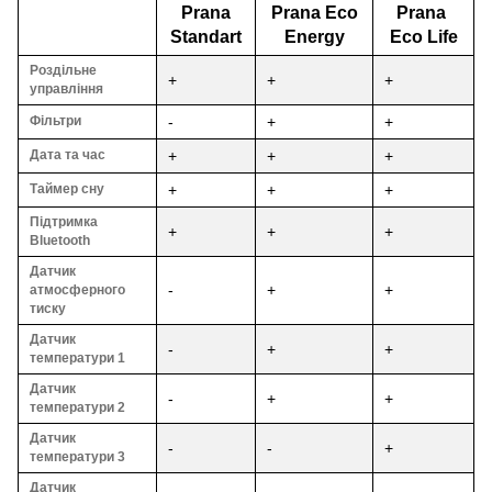
Prana
Prana Eco
Prana
Standart
Energy
Eco Life
Роздільне
+
+
+
управління
Фільтри
-
+
+
Дата та час
+
+
+
Таймер сну
+
+
+
Підтримка
+
+
+
Bluetooth
Датчик
-
+
+
атмосферного
тиску
Датчик
-
+
+
температури 1
Датчик
-
+
+
температури 2
Датчик
-
-
+
температури 3
Датчик