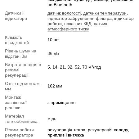
по Bluetooth
Датчики і
датчик вологості
,
датчики температури
,
індикатори
індикатор забруднення фільтра
,
індикатор
роботи
,
показник ККД
,
датчик
атмосферного тиску
Кількість
10 шт.
швидкостей
Рівень шуму на
36 дБ
відстані 3м
Витрата повітря в
5, 14, 21, 32, 52, 70 м³/год
режимі
рекуперації
Отвір під монтаж,
162 мм
мм
Монтаж
зовнішньої
з приміщення
решітки
Матеріал
мідь
теплообмінника
Режим роботи
рекуперація тепла, рекуперація холоду,
рекуператора
приплив і витяжка