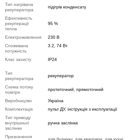
Тип нагрівача
підігрів конденсату
рекуператора
Ефективність
рекуперації
95 %
тепла
Електроживлення
230 В
Споживана
3.2, 74 Вт
потужність
Клас захисту
IP24
Тип
рекуператор
рекуператора
Схема потоку
протиточний, прямоточний
повітря
Виробництво
Україна
Комплектація
пульт ДУ, інструкція з експлуатації
Тип приводу
внутрішньої
ручна заслінка
заслінки
Призначення
для будинку
,
для квартири
,
для кухні