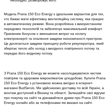
необхідно, розморожує його.
Модель Prana 150 Eco Energy є ідеальним варіантом для тих,
хто бажає мати ефективну вентиляційну систему, яка працює
в автоматичному режимі. Вона розроблена з використанням
передових технологій та забезпечує максимальний комфорт.
Приємним бонусом є зменшення витрат на оплату
електроенергії та опалення завдяки економічності пристрою.
Це досягається завдяки принципу роботи рекуператора, який
зберігає тепло або холод з вихідного повітряного потоку та
передає його вхідному потоку.
З Prana 150 Eco Energy ви можете насолоджуватися чистим
повітрям та здоровим мікрокліматом цілодобово. Купити Prana
150 Eco Energy з установкою можна вигідно в інтернет-
магазині BudServis. Ми здійснюємо доставку по всій Україні, а
монтаж доступний в Вінниці та області. Залишайте свої відгуки
про покупку на сайті та дізнавайтеся думки про Prana 150 Eco
Energy онлайн або за телефонами які вказані на сайті.