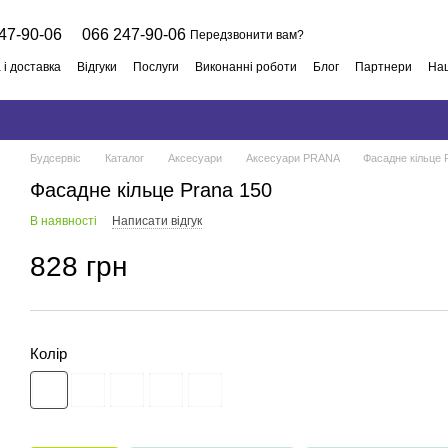
47-90-06
066 247-90-06
Передзвонити вам?
 і доставка
Відгуки
Послуги
Виконанні роботи
Блог
Партнери
Наш
й договір
Будсервіс
Каталог
Аксесуари
Аксесуари PRANA
Фасадне кільце 
Фасадне кільце Prana 150
В наявності
Написати відгук
828 грн
Колір