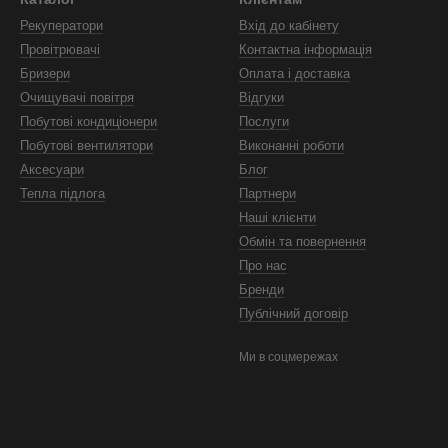
Рекуператори
Вхід до кабінету
Провітрювачі
Контактна інформація
Бризери
Оплата і доставка
Очищувачі повітря
Відгуки
Побутові кондиціонери
Послуги
Побутові вентилятори
Виконанні роботи
Аксесуари
Блог
Тепла підлога
Партнери
Наші клієнти
Обмін та повернення
Про нас
Бренди
Публічний договір
Ми в соцмережах