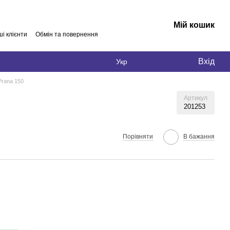
Мій кошик
і клієнти
Обмін та повернення
Вхід
Укр
Prana 150
Артикул
201253
Порівняти
В бажання