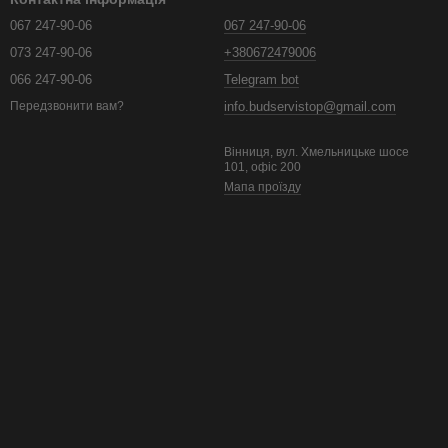
067 247-90-06
067 247-90-06
073 247-90-06
+380672479006
066 247-90-06
Telegram bot
info.budservistop@gmail.com
Передзвонити вам?
Вінниця, вул. Хмельницьке шосе
101, офіс 200
Мапа проїзду