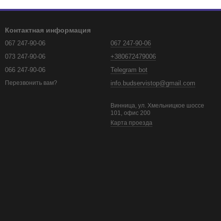
Контактная информация
067 247-90-06
067 247-90-06
073 247-90-06
+380672479006
066 247-90-06
Telegram bot
info.budservistop@gmail.com
Перезвонить вам?
Винница, ул. Хмельницкое шоссе
101, офис 200
Карта проезда