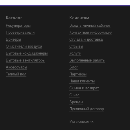
Каталог
Клиентам
Рекуператоры
Вход в личный кабинет
Проветриватели
Контактная информация
Бризеры
Оплата и доставка
Очистители воздуха
Отзывы
Бытовые кондиционеры
Услуги
Бытовые вентиляторы
Выполненые работы
Аксессуары
Блог
Теплый пол
Партнёры
Наши клиенты
Обмен и возврат
О нас
Бренды
Публичный договор
Мы в соцсетях