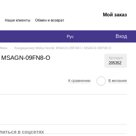
Мой заказ
Наши клиенты
Обмен и возврат
Вход
Рус
Midea
Кондиционер Midea Nordic MSAGN-09FN8-I / MSAGN-09FN8-O
 / MSAGN-09FN8-O
Артикул
205352
К сравнению
В желания
литься в соцсетях