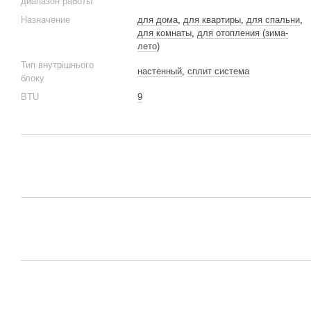
диапазон работы
Назначение
для дома
,
для квартиры
,
для спальни
,
для комнаты
,
для отопления (зима-
лето)
Тип внутрішнього
настенный
,
сплит система
блоку
BTU
9