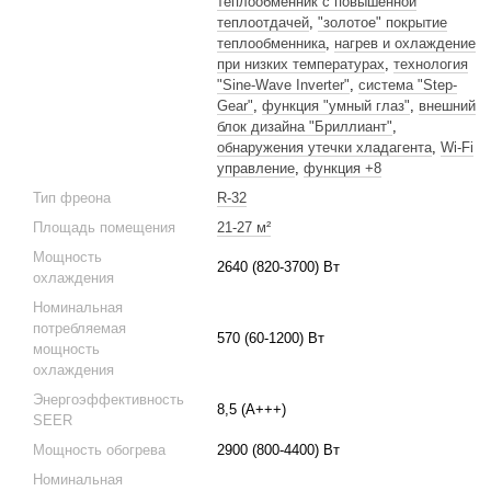
теплообменник с повышенной
теплоотдачей
,
"золотое" покрытие
теплообменника
,
нагрев и охлаждение
при низких температурах
,
технология
"Sine-Wave Inverter"
,
система "Step-
Gear"
,
функция "умный глаз"
,
внешний
блок дизайна "Бриллиант"
,
обнаружения утечки хладагента
,
Wi-Fi
управление
,
функция +8
Тип фреона
R-32
Площадь помещения
21-27 м²
Мощность
2640 (820-3700) Вт
охлаждения
Номинальная
потребляемая
570 (60-1200) Вт
мощность
охлаждения
Энергоэффективность
8,5 (A+++)
SEER
Мощность обогрева
2900 (800-4400) Вт
Номинальная