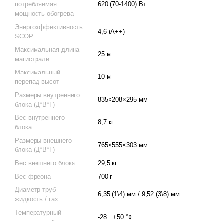
потребляемая
620 (70-1400) Вт
мощность обогрева
Энергоэффективность
4,6 (A++)
SCOP
Максимальная длина
25 м
магистрали
Максимальный
10 м
перепад высот
Размеры внутреннего
835×208×295 мм
блока (Д*В*Г)
Вес внутреннего
8,7 кг
блока
Размеры внешнего
765×555×303 мм
блока (Д*В*Г)
Вес внешнего блока
29,5 кг
Вес фреона
700 г
Диаметр труб
6,35 (1\4) мм / 9,52 (3\8) мм
жидкость / газ
Температурный
-28…+50 °¢