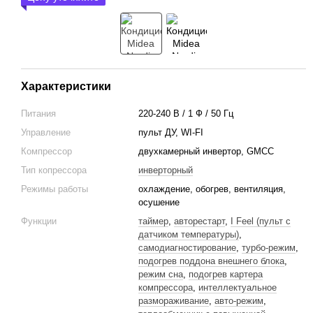
Характеристики
Питания
220-240 В / 1 Ф / 50 Гц
Управление
пульт ДУ, WI-FI
Компрессор
двухкамерный инвертор, GМСС
Тип копрессора
инверторный
Режимы работы
охлаждение, обогрев, вентиляция,
осушение
Функции
таймер
,
авторестарт
,
I Feel (пульт с
датчиком температуры)
,
самодиагностирование
,
турбо-режим
,
подогрев поддона внешнего блока
,
режим сна
,
подогрев картера
компрессора
,
интеллектуальное
размораживание
,
авто-режим
,