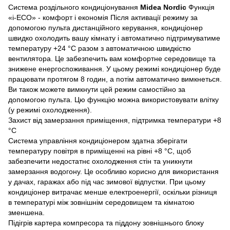
Система роздільного кондиціонування
Midea Nordic
Функція
«i-ECO» - комфорт і економія Після активації режиму за
допомогою пульта дистанційного керування, кондиціонер
швидко охолодить вашу кімнату і автоматично підтримуватиме
температуру +24 °С разом з автоматичною швидкістю
вентилятора. Це забезпечить вам комфортне середовище та
знижене енергоспоживання. У цьому режимі кондиціонер буде
працювати протягом 8 годин, а потім автоматично вимкнеться.
Ви також можете вимкнути цей режим самостійно за
допомогою пульта. Цю функцію можна використовувати влітку
(у режимі охолодження).
Захист від замерзання приміщення, підтримка температури +8
°С
Система управління кондиціонером здатна зберігати
температуру повітря в приміщенні на рівні +8 °С, щоб
забезпечити недостатнє охолодження стін та уникнути
замерзання водогону. Це особливо корисно для використання
у дачах, гаражах або під час зимової відпустки. При цьому
кондиціонер витрачає менше електроенергії, оскільки різниця
в температурі між зовнішнім середовищем та кімнатою
зменшена.
Підігрів картера компресора та піддону зовнішнього блоку