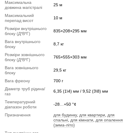
Максимальна
25 м
довжина магістралі
Максимальний
10 м
перепад висот
Розміри внутрішнього
835×208×295 мм
блоку (Д*В*Г)
Вага внутрішнього
8,7 кг
блоку
Розміри зовнішнього
765×555×303 мм
блоку (Д*В*Г)
Вага зовнішнього
29,5 кг
блоку
Вага фреону
700 г
Діаметр труб рідина/
6,35 (1\4) мм / 9,52 (3\8) мм
газ
Температурний
-28…+50 °¢
діапазон роботи
Призначення
для будинку
,
для квартири
,
для
спальні
,
для кімнати
,
для опалення
(зима-літо)
Тип внутрішнього