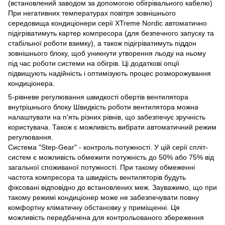
(встановлений заводом за допомогою обігрівального кабелю)
При негативних температурах повітря зовнішнього
середовища кондиціонери серії XTreme Nordic автоматично
підігріватимуть картер компресора (для безпечного запуску та
стабільної роботи взимку), а також підігріватимуть піддон
зовнішнього блоку, щоб уникнути утворення льоду на ньому
під час роботи системи на обігрів. Ці додаткові опції
підвищують надійність і оптимізують процес розморожування
кондиціонера.
5-рівневе регулювання швидкості обертів вентилятора
внутрішнього блоку Швидкість роботи вентилятора можна
налаштувати на п'ять різних рівнів, що забезпечує зручність
користувача. Також є можливість вибрати автоматичний режим
регулювання.
Система "Step-Gear" - контроль потужності. У цій серії спліт-
систем є можливість обмежити потужність до 50% або 75% від
загальної споживаної потужності. При такому обмеженні
частота компресора та швидкість вентиляторів будуть
фіксовані відповідно до встановлених меж. Зауважимо, що при
такому режимі кондиціонер може не забезпечувати повну
комфортну кліматичну обстановку у приміщенні. Ця
можливість передбачена для контрольованого збереження