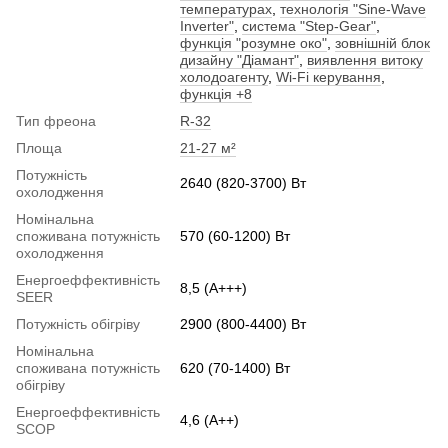
температурах
,
технологія "Sine-Wave
Inverter"
,
система "Step-Gear"
,
функція "розумне око"
,
зовнішній блок
дизайну "Діамант"
,
виявлення витоку
холодоагенту
,
Wi-Fi керування
,
функція +8
Тип фреона
R-32
Площа
21-27 м²
Потужність
2640 (820-3700) Вт
охолодження
Номінальна
споживана потужність
570 (60-1200) Вт
охолодження
Енергоеффективність
8,5 (A+++)
SEER
Потужність обігріву
2900 (800-4400) Вт
Номінальна
споживана потужність
620 (70-1400) Вт
обігріву
Енергоеффективність
4,6 (A++)
SCOP