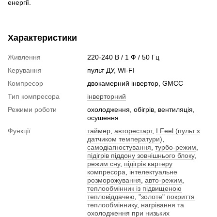
енергії.
Характеристики
Живлення
220-240 В / 1 Ф / 50 Гц
Керування
пульт ДУ, WI-FI
Компресор
двокамерний інвертор, GМСС
Тип компресора
інверторний
Режими роботи
охолодження, обігрів, вентиляція,
осушення
Функції
таймер
,
авторестарт
,
I Feel (пульт з
датчиком температури)
,
самодіагностування
,
турбо-режим
,
підігрів піддону зовнішнього блоку
,
режим сну
,
підігрів картеру
компресора
,
інтелектуальне
розморожування
,
авто-режим
,
теплообмінник із підвищеною
тепловіддачею
,
"золоте" покриття
теплообміннику
,
нагрівання та
охолодження при низьких