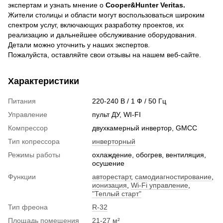
экспертам и узнать мнение о
Cooper&Hunter Veritas.
Жители столицы и области могут воспользоваться широким
спектром услуг, включающих разработку проектов, их
реализацию и дальнейшее обслуживание оборудования.
Детали можно уточнить у наших экспертов.
Пожалуйста, оставляйте свои отзывы на нашем веб-сайте.
Характеристики
Питания
220-240 В / 1 Ф / 50 Гц
Управление
пульт ДУ, WI-FI
Компрессор
двухкамерный инвертор, GМСС
Тип копрессора
инверторный
Режимы работы
охлаждение, обогрев, вентиляция,
осушение
Функции
авторестарт
,
самодиагностирование
,
ионизация
,
Wi-Fi управление
,
"Теплый старт"
Тип фреона
R-32
Площадь помещения
21-27 м²