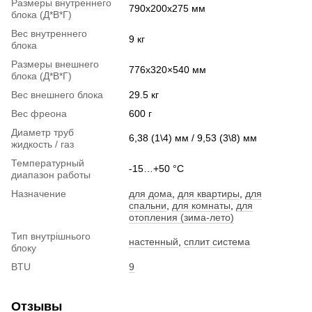
Размеры внутреннего
790х200х275 мм
блока (Д*В*Г)
Вес внутреннего
9 кг
блока
Размеры внешнего
776х320×540 мм
блока (Д*В*Г)
Вес внешнего блока
29.5 кг
Вес фреона
600 г
Диаметр труб
6,38 (1\4) мм / 9,53 (3\8) мм
жидкость / газ
Температурный
-15…+50 °C
диапазон работы
Назначение
для дома
,
для квартиры
,
для
спальни
,
для комнаты
,
для
отопления (зима-лето)
Тип внутрішнього
настенный
,
сплит система
блоку
BTU
9
Отзывы