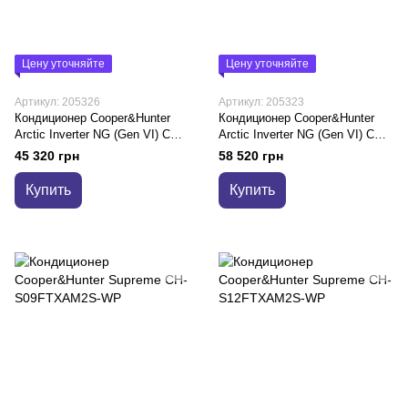
Цену уточняйте
Цену уточняйте
Артикул: 205326
Артикул: 205323
Кондиционер Cooper&Hunter
Кондиционер Cooper&Hunter
Arctic Inverter NG (Gen VI) CH-
Arctic Inverter NG (Gen VI) CH-
S18FTXLA2-NG
S24FTXLA2-NG
45 320 грн
58 520 грн
Купить
Купить