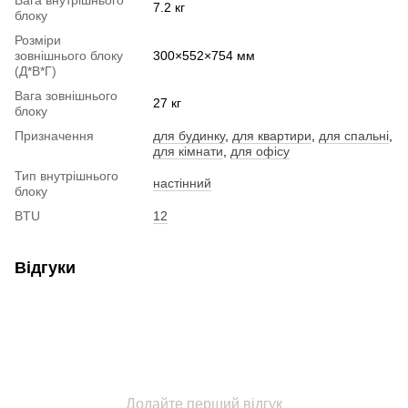
7.2 кг
блоку
Розміри
зовнішнього блоку
300×552×754 мм
(Д*В*Г)
Вага зовнішнього
27 кг
блоку
Призначення
для будинку
,
для квартири
,
для спальні
,
для кімнати
,
для офісу
Тип внутрішнього
настінний
блоку
BTU
12
Відгуки
Додайте перший відгук