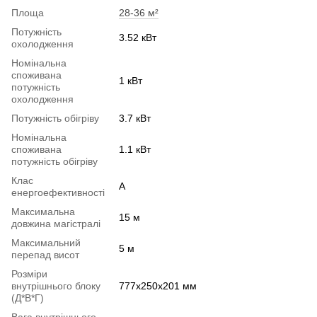
Площа
28-36 м²
Потужність
3.52 кВт
охолодження
Номінальна
споживана
1 кВт
потужність
охолодження
Потужність обігріву
3.7 кВт
Номінальна
споживана
1.1 кВт
потужність обігріву
Клас
A
енергоефективності
Максимальна
15 м
довжина магістралі
Максимальний
5 м
перепад висот
Розміри
внутрішнього блоку
777x250x201 мм
(Д*В*Г)
Вага внутрішнього