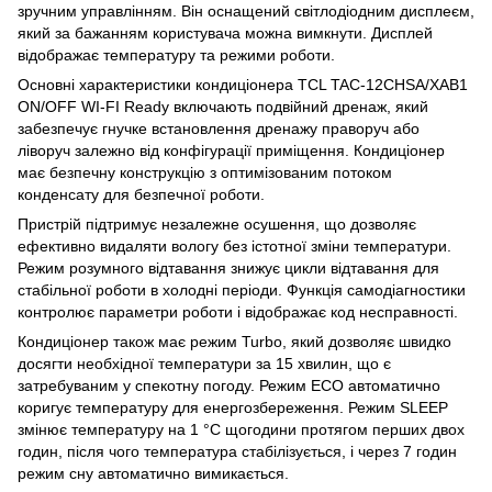
зручним управлінням. Він оснащений світлодіодним дисплеєм,
який за бажанням користувача можна вимкнути. Дисплей
відображає температуру та режими роботи.
Основні характеристики кондиціонера TCL TAC-12CHSA/XAB1
ON/OFF WI-FI Ready включають подвійний дренаж, який
забезпечує гнучке встановлення дренажу праворуч або
ліворуч залежно від конфігурації приміщення. Кондиціонер
має безпечну конструкцію з оптимізованим потоком
конденсату для безпечної роботи.
Пристрій підтримує незалежне осушення, що дозволяє
ефективно видаляти вологу без істотної зміни температури.
Режим розумного відтавання знижує цикли відтавання для
стабільної роботи в холодні періоди. Функція самодіагностики
контролює параметри роботи і відображає код несправності.
Кондиціонер також має режим Turbo, який дозволяє швидко
досягти необхідної температури за 15 хвилин, що є
затребуваним у спекотну погоду. Режим ECO автоматично
коригує температуру для енергозбереження. Режим SLEEP
змінює температуру на 1 °С щогодини протягом перших двох
годин, після чого температура стабілізується, і через 7 годин
режим сну автоматично вимикається.