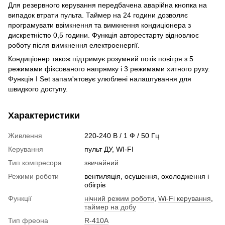
Для резервного керування передбачена аварійна кнопка на
випадок втрати пульта. Таймер на 24 години дозволяє
програмувати ввімкнення та вимкнення кондиціонера з
дискретністю 0,5 години. Функція авторестарту відновлює
роботу після вимкнення електроенергії.
Кондиціонер також підтримує розумний потік повітря з 5
режимами фіксованого напрямку і 3 режимами хитного руху.
Функція I Set запам'ятовує улюблені налаштування для
швидкого доступу.
Характеристики
Живлення
220-240 В / 1 Ф / 50 Гц
Керування
пульт ДУ, WI-FI
Тип компресора
звичайний
Режими роботи
вентиляція, осушення, охолодження і
обігрів
Функції
нічний режим роботи
,
Wi-Fi керування
,
таймер на добу
Тип фреона
R-410A