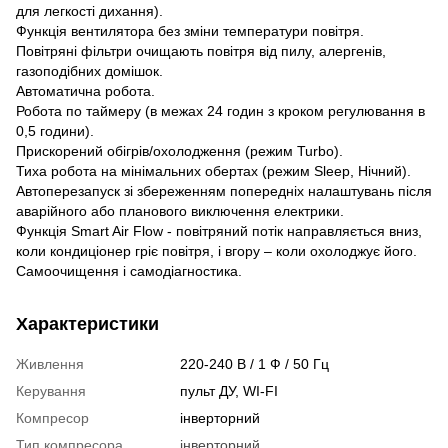
для легкості дихання).
Функція вентилятора без зміни температури повітря.
Повітряні фільтри очищають повітря від пилу, алергенів,
газоподібних домішок.
Автоматична робота.
Робота по таймеру (в межах 24 годин з кроком регулювання в
0,5 години).
Прискорений обігрів/охолодження (режим Turbo).
Тиха робота на мінімальних обертах (режим Sleep, Нічний).
Автоперезапуск зі збереженням попередніх налаштувань після
аварійного або планового виключення електрики.
Функція Smart Air Flow - повітряний потік направляється вниз,
коли кондиціонер гріє повітря, і вгору – коли охолоджує його.
Самоочищення і самодіагностика.
Характеристики
Живлення
220-240 В / 1 Ф / 50 Гц
Керування
пульт ДУ, WI-FI
Компресор
інверторний
Тип компресора
інверторний