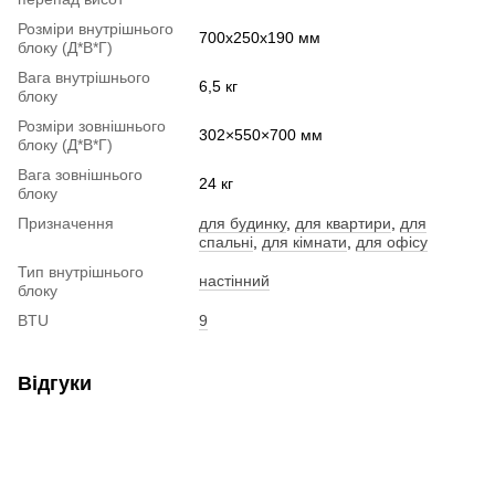
Розміри внутрішнього
700x250x190 мм
блоку (Д*В*Г)
Вага внутрішнього
6,5 кг
блоку
Розміри зовнішнього
302×550×700 мм
блоку (Д*В*Г)
Вага зовнішнього
24 кг
блоку
Призначення
для будинку
,
для квартири
,
для
спальні
,
для кімнати
,
для офісу
Тип внутрішнього
настінний
блоку
BTU
9
Відгуки