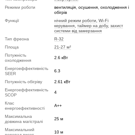
Режими роботи
вентиляція, осушення, охолодження і
обігрів
Функції
нічний режим роботи
,
Wi-Fi
керування
,
таймер на добу
,
захист
системи від замерзання
Тип фреона
R-32
Площа
21-27 м²
Потужність
2.6 кВт
охолодження
Енергоеффективність
6.3
SEER
Потужність обігріву
2.61 кВт
Енергоеффективність
4
SCOP
Клас
A++
енергоефективності
Максимальна
25 м
довжина магістралі
Максимальний
10 м
перепад висот