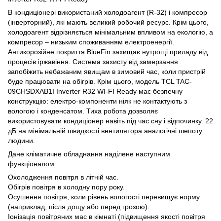
В кондиціонері використаний холодоагент (R-32) і компресор
(інверторний), які мають великий робочий ресурс. Крім цього,
холодоагент відрізняється мінімальним впливом на екологію, а
компресор – низьким споживанням електроенергії.
Антикорозійне покриття BlueFin захищає нутрощі приладу від
процесів іржавіння. Система захисту від замерзання
запобіжить небажаним явищам в зимовий час, коли пристрій
буде працювати на обігрів. Крім цього, модель TCL TAC-
09CHSDXAB1I Inverter R32 WI-FI Ready має безпечну
конструкцію: електро-компоненти ніяк не контактують з
вологою і конденсатом. Тиха робота дозволяє
використовувати кондиціонер навіть під час сну і відпочинку. 22
дБ на мінімальній швидкості вентилятора аналогічні шепоту
людини.
Дане кліматичне обладнання наділене наступним
функціоналом:
Охолодження повітря в літній час.
Обігрів повітря в холодну пору року.
Осушення повітря, коли рівень вологості перевищує норму
(наприклад, після дощу або перед грозою).
Іонізація повітряних мас в кімнаті (підвищення якості повітря