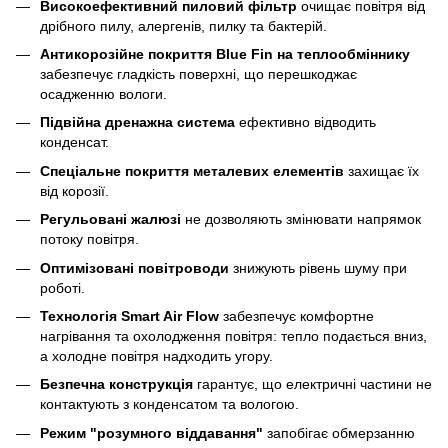
Високоефективний пиловий фільтр
очищає повітря від
дрібного пилу, алергенів, пилку та бактерій.
Антикорозійне покриття Blue Fin на теплообміннику
забезпечує гладкість поверхні, що перешкоджає
осадженню вологи.
Підвійна дренажна система
ефективно відводить
конденсат.
Спеціальне покриття металевих елементів
захищає їх
від корозії.
Регульовані жалюзі
не дозволяють змінювати напрямок
потоку повітря.
Оптимізовані повітроводи
знижують рівень шуму при
роботі.
Технологія Smart Air Flow
забезпечує комфортне
нагрівання та охолодження повітря: тепло подається вниз,
а холодне повітря надходить угору.
Безпечна конструкція
гарантує, що електричні частини не
контактують з конденсатом та вологою.
Режим "розумного віддавання"
запобігає обмерзанню