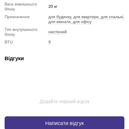
Вага зовнішнього
20 кг
блоку
Призначення
для будинку
,
для квартири
,
для спальні
,
для кімнати
,
для офісу
Тип внутрішнього
настінний
блоку
BTU
9
Відгуки
Додайте перший відгук
Написати відгук