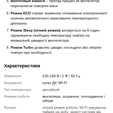
Вентиляція кімнати
– прилад працює як вентилятор,
переганяючи повітряні маси.
Режим ECO
сприяє зниженню споживання електроенергії
шляхом автоматичного коригування температурного
діапазону.
Режим Sleep (нічний режим)
активується на 8 годин,
підтримуючи необхідну температуру повітря на
мінімальній швидкості вентилятора.
Режим Turbo
дозволяє швидко охолодити або обігріти
повітря при необхідності.
Характеристики
Живлення
220-240 В / 1 Ф / 50 Гц
Керування
пульт ДУ, WI-FI
Тип компресора
звичайний
Режими роботи
вентиляція, осушення, охолодження і
обігрів
Функції
нічний режим роботи
,
Wi-Fi керування
,
таймер на добу
,
захист системи від