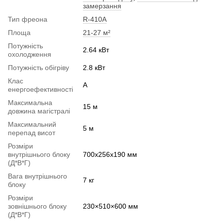
замерзання
Тип фреона
R-410A
Площа
21-27 м²
Потужність
2.64 кВт
охолодження
Потужність обігріву
2.8 кВт
Клас
A
енергоефективності
Максимальна
15 м
довжина магістралі
Максимальний
5 м
перепад висот
Розміри
внутрішнього блоку
700x256x190 мм
(Д*В*Г)
Вага внутрішнього
7 кг
блоку
Розміри
зовнішнього блоку
230×510×600 мм
(Д*В*Г)