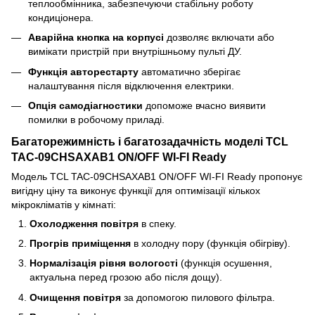
теплообмінника, забезпечуючи стабільну роботу
кондиціонера.
Аварійна кнопка на корпусі
дозволяє включати або
вимікати пристрій при внутрішньому пульті ДУ.
Функція авторестарту
автоматично зберігає
налаштування після відключення електрики.
Опція самодіагностики
допоможе вчасно виявити
помилки в робочому приладі.
Багаторежимність і багатозадачність моделі TCL
TAC-09CHSAXAB1 ON/OFF WI-FI Ready
Модель TCL TAC-09CHSAXAB1 ON/OFF WI-FI Ready пропонує
вигідну ціну та виконує функції для оптимізації кількох
мікрокліматів у кімнаті:
Охолодження повітря
в спеку.
Прогрів приміщення
в холодну пору (функція обігріву).
Нормалізація рівня вологості
(функція осушення,
актуальна перед грозою або після дощу).
Очищення повітря
за допомогою пилового фільтра.