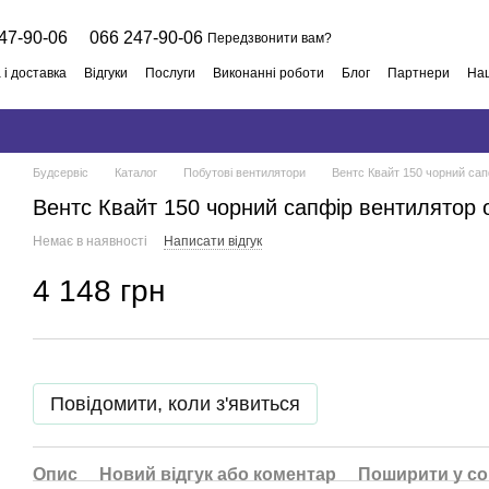
47-90-06
066 247-90-06
Передзвонити вам?
 і доставка
Відгуки
Послуги
Виконанні роботи
Блог
Партнери
Наш
й договір
Будсервіс
Каталог
Побутові вентилятори
Вентс Квайт 150 чорний са
Вентс Квайт 150 чорний сапфір вентилятор 
Немає в наявності
Написати відгук
4 148 грн
Повідомити, коли з'явиться
Опис
Новий відгук або коментар
Поширити у с