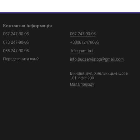
Контактна інформація
067 247-90-06
067 247-90-06
073 247-90-06
+380672479006
066 247-90-06
Telegram bot
info.budservistop@gmail.com
Передзвонити вам?
Вінниця, вул. Хмельницьке шосе
101, офіс 200
Мапа проїзду