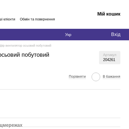
Мій кошик
і клієнти
Обмін та повернення
Вхід
Укр
пфір вентилятор осьовий побутовий
осьовий побутовий
Артикул
204261
Порівняти
В бажання
оцмережах