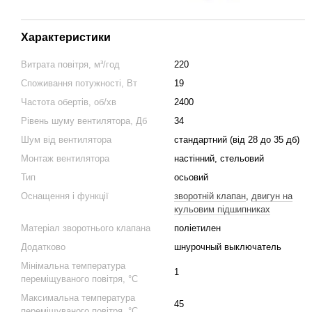
Характеристики
Витрата повітря, м³/год
220
Споживання потужності, Вт
19
Частота обертів, об/хв
2400
Рівень шуму вентилятора, Дб
34
Шум від вентилятора
стандартний (від 28 до 35 дб)
Монтаж вентилятора
настінний, стельовий
Тип
осьовий
Оснащення і функції
зворотній клапан
,
двигун на
кульовим підшипниках
Матеріал зворотнього клапана
поліетилен
Додатково
шнурочный выключатель
Мінімальна температура
1
переміщуваного повітря, °C
Максимальна температура
45
переміщуваного повітря, °C