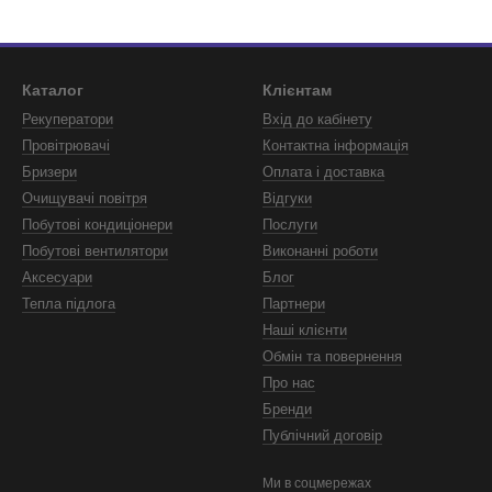
Каталог
Клієнтам
Рекуператори
Вхід до кабінету
Провітрювачі
Контактна інформація
Бризери
Оплата і доставка
Очищувачі повітря
Відгуки
Побутові кондиціонери
Послуги
Побутові вентилятори
Виконанні роботи
Аксесуари
Блог
Тепла підлога
Партнери
Наші клієнти
Обмін та повернення
Про нас
Бренди
Публічний договір
Ми в соцмережах