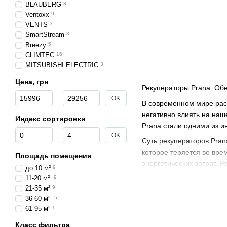
BLAUBERG
8
Ventoxx
9
VENTS
3
SmartStream
3
Breezy
5
CLIMTEC
16
MITSUBISHI ELECTRIC
3
Цена, грн
Рекуператоры Prana: О
От Цена, грн
До Цена, грн
OK
В современном мире рас
негативно влиять на наш
Индекс сортировки
Prana стали одними из и
От Индекс сортировки
До Индекс сортировки
OK
Суть рекуператоров Pran
которое теряется во вр
Площадь помещения
энергетических затрат. 
до 10 м²
9
зимний период, а летом 
11-20 м²
9
21-35 м²
9
Однако рекуперация тепл
36-60 м²
5
Помещенный воздух прох
61-95 м²
1
важно для людей с аллер
Класс фильтра