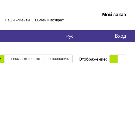
Мой заказ
Наши клиенты
Обмен и возврат
Вход
Рус
и
сначала дешевле
по названию
Отображение: