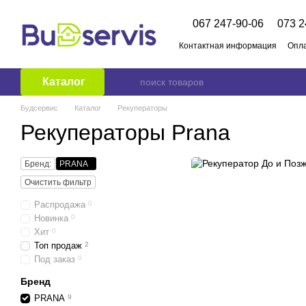
Перейти к основному контенту
067 247-90-06
073 2
Контактная информация
Опла
О нас
Бренды
Публичный
Каталог
Будсервис
Каталог
Рекуператоры
Рекуператоры Prana
Бренд:
PRANA
Очистить фильтр
Распродажа
0
Новинка
0
Хит
0
Топ продаж
2
Под заказ
0
Бренд
PRANA
9