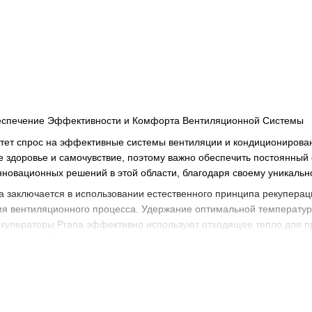
беспечение Эффективности и Комфорта Вентиляционной Системы
тет спрос на эффективные системы вентиляции и кондиционирован
е здоровье и самочувствие, поэтому важно обеспечить постоянный
нновационных решений в этой области, благодаря своему уникальн
a заключается в использовании естественного принципа рекупераци
емя вентиляционного процесса. Удержание оптимальной температу
Рекуператоры Prana эффективно используют отходящее тепло для п
они могут обеспечить охлаждение воздуха.
а - это лишь часть преимуществ систем Prana. Еще одной ключев
одит через специальные фильтры, которые способны удерживать ча
гиями или астмой, а также для тех, кто стремится создать чистую 