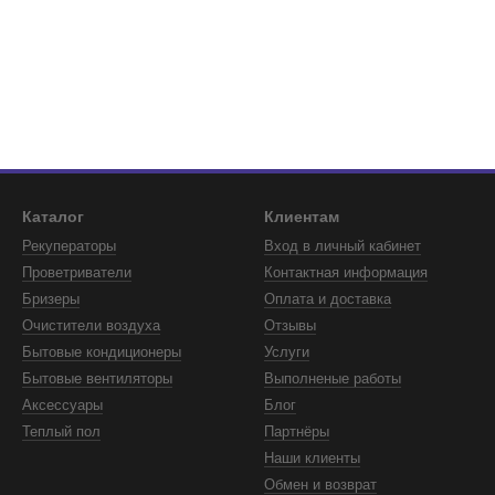
Каталог
Клиентам
Рекуператоры
Вход в личный кабинет
Проветриватели
Контактная информация
Бризеры
Оплата и доставка
Очистители воздуха
Отзывы
Бытовые кондиционеры
Услуги
Бытовые вентиляторы
Выполненые работы
Аксессуары
Блог
Теплый пол
Партнёры
Наши клиенты
Обмен и возврат