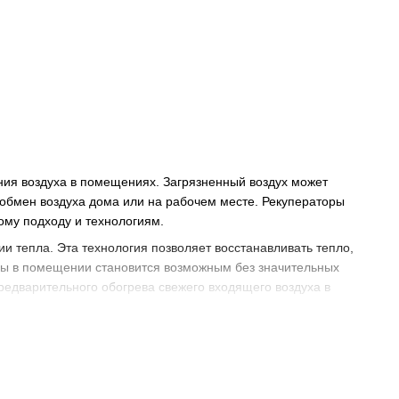
ия воздуха в помещениях. Загрязненный воздух может
 обмен воздуха дома или на рабочем месте. Рекуператоры
ому подходу и технологиям.
и тепла. Эта технология позволяет восстанавливать тепло,
ры в помещении становится возможным без значительных
редварительного обогрева свежего входящего воздуха в
ой особенностью является их фильтрационный процесс.
стицы пыли, аллергенов и других загрязнений. Это особенно
и комфортную среду дома или на работе.