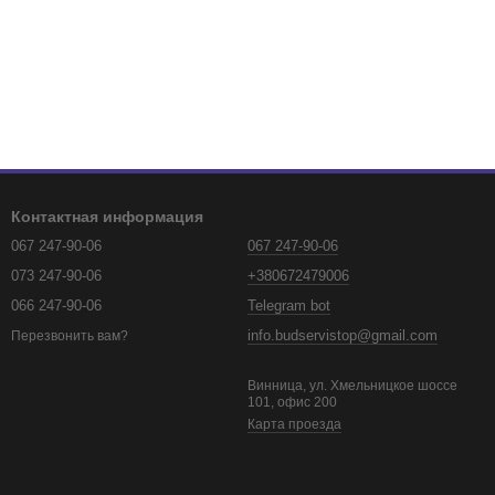
Контактная информация
067 247-90-06
067 247-90-06
073 247-90-06
+380672479006
066 247-90-06
Telegram bot
info.budservistop@gmail.com
Перезвонить вам?
Винница, ул. Хмельницкое шоссе
101, офис 200
Карта проезда