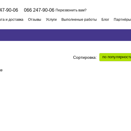
47-90-06
066 247-90-06
Перезвонить вам?
та и доставка
Отзывы
Услуги
Выполненые работы
Блог
Партнёры
 договор
по популярност
Сортировка: