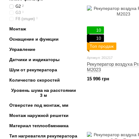
Системы Prana также пр
G2
2
управления, которые поз
G3
0
рекуператоры могут быть
F8 (опция)
0
В целом, рекуператоры 
Монтаж
заключается в сочетани
10
созданию комфортных усл
10
Оснащение и функции
Топ продаж
Управление
Артикул: 201217
Датчики и индикаторы
Рекуператор воздуха Pr
M2023
Шум от рекуператора
15 996 грн
Количество скоростей
Уровень шума на расстоянии
3 м
Отверстие под монтаж, мм
Монтаж наружной решетки
Материал теплообменника
Тип нагревателя рекуператора