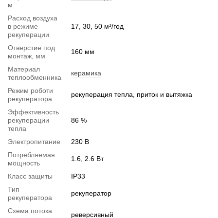
м
Расход воздуха
в режиме
17, 30, 50 м³/год
рекуперации
Отверстие под
160 мм
монтаж, мм
Материал
керамика
теплообменника
Режим роботи
рекуперация тепла, приток и вытяжка
рекуператора
Эффективность
рекуперации
86 %
тепла
Электропитание
230 В
Потребляемая
1.6, 2.6 Вт
мощность
Класс защиты
IP33
Тип
рекуператор
рекуператора
Схема потока
реверсивный