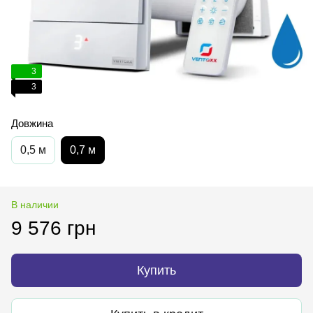
3
3
Довжина
0,5 м
0,7 м
В наличии
9 576 грн
Купить