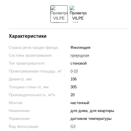
Характеристики
Страна регистрации бренда
Финляндия
Система проветривания
природная
Тип проветривателя
стеновой
Проветриваемая площадь, м²
0-10
Диаметр, мм
106
Толщина стены от, мм
305
Производительность, м³/ч
20
Монтаж
настенный
Назначение
для дома, для квартиры
Управление
датчиком температуры
Вид фильтрации
G3