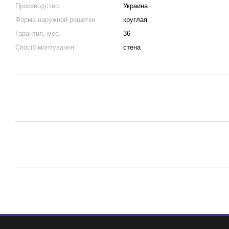
Производство
Украина
Форма наружной решетки
круглая
Гарантия, мес.
36
Спосіб монтування
стена