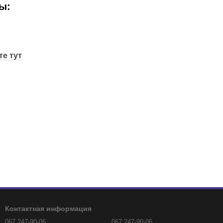
ы:
е тут
Контактная информация
067 247-90-06
067 247-90-06