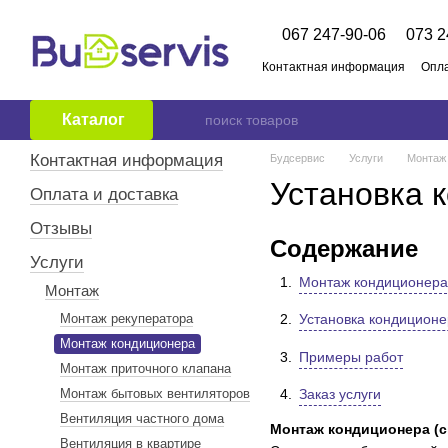
Перейти к основному контенту
067 247-90-06
073 2
Контактная информация
Опла
О нас
Бренды
Публичный
Каталог
Контактная информация
Будсервис
Услуги
Монтаж
Установка 
Оплата и доставка
Отзывы
Содержание
Услуги
Монтаж кондиционера 
Монтаж
Монтаж рекуператора
Установка кондиционе
Монтаж кондиционера
Примеры работ
Монтаж приточного клапана
Монтаж бытовых вентиляторов
Заказ услуги
Вентиляция частного дома
Монтаж кондиционера (с
Вентиляция в квартире