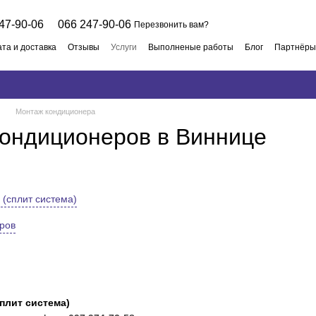
47-90-06
066 247-90-06
Перезвонить вам?
та и доставка
Отзывы
Услуги
Выполненые работы
Блог
Партнёры
 договор
Монтаж кондиционера
кондиционеров в Виннице
(сплит система)
ров
плит система)