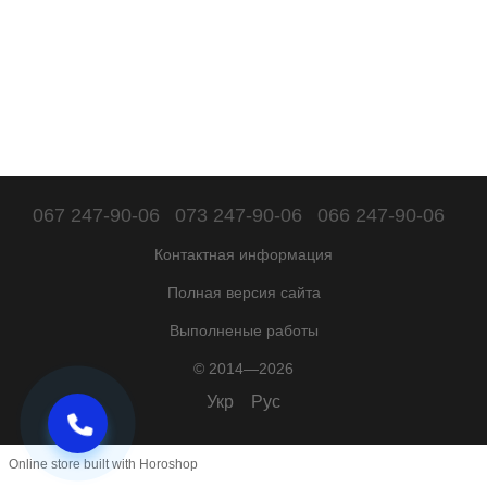
067 247-90-06
073 247-90-06
066 247-90-06
Контактная информация
Полная версия сайта
Выполненые работы
© 2014—2026
Укр
Рус
Online store built with Horoshop