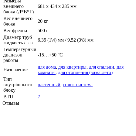
Размеры
внешнего
681 x 434 x 285 мм
блока (Д*В*Г)
Вес внешнего
20 кг
блока
Вес фреона
500 г
Диаметр труб
6,35 (1\4) мм / 9,52 (3\8) мм
жидкость / газ
Температурный
диапазон
-15…+50 °C
работы
для дома
,
для квартиры
,
для спальни
,
для
Назначение
комнаты
,
для отопления (зима-лето)
Тип
внутрішнього
настенный
,
сплит система
блоку
BTU
7
Отзывы