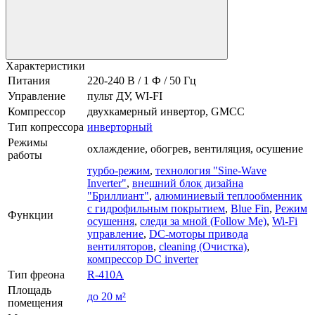
Характеристики
Питания
220-240 В / 1 Ф / 50 Гц
Управление
пульт ДУ, WI-FI
Компрессор
двухкамерный инвертор, GМСС
Тип копрессора
инверторный
Режимы
охлаждение, обогрев, вентиляция, осушение
работы
турбо-режим
,
технология "Sine-Wave
Inverter"
,
внешний блок дизайна
"Бриллиант"
,
алюминиевый теплообменник
с гидрофильным покрытием
,
Blue Fin
,
Режим
Функции
осушення
,
следи за мной (Follow Me)
,
Wi-Fi
управление
,
DC-моторы привода
вентиляторов
,
cleaning (Очистка)
,
компрессор DC inverter
Тип фреона
R-410A
Площадь
до 20 м²
помещения