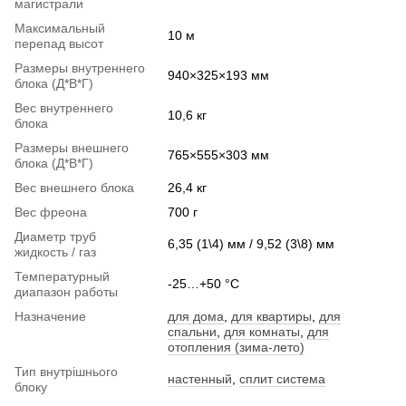
магистрали
Максимальный
10 м
перепад высот
Размеры внутреннего
940×325×193 мм
блока (Д*В*Г)
Вес внутреннего
10,6 кг
блока
Размеры внешнего
765×555×303 мм
блока (Д*В*Г)
Вес внешнего блока
26,4 кг
Вес фреона
700 г
Диаметр труб
6,35 (1\4) мм / 9,52 (3\8) мм
жидкость / газ
Температурный
-25…+50 °C
диапазон работы
Назначение
для дома
,
для квартиры
,
для
спальни
,
для комнаты
,
для
отопления (зима-лето)
Тип внутрішнього
настенный
,
сплит система
блоку