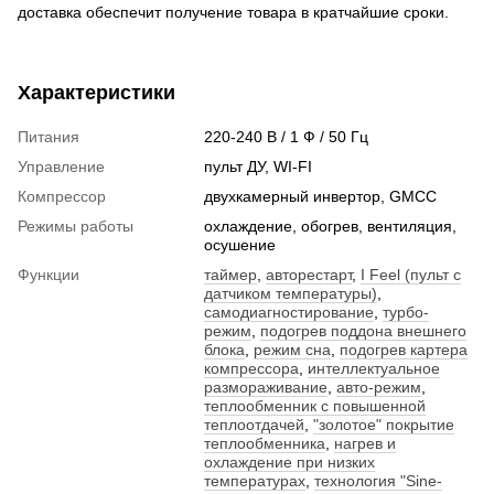
доставка обеспечит получение товара в кратчайшие сроки.
Характеристики
Питания
220-240 В / 1 Ф / 50 Гц
Управление
пульт ДУ, WI-FI
Компрессор
двухкамерный инвертор, GМСС
Режимы работы
охлаждение, обогрев, вентиляция,
осушение
Функции
таймер
,
авторестарт
,
I Feel (пульт с
датчиком температуры)
,
самодиагностирование
,
турбо-
режим
,
подогрев поддона внешнего
блока
,
режим сна
,
подогрев картера
компрессора
,
интеллектуальное
размораживание
,
авто-режим
,
теплообменник с повышенной
теплоотдачей
,
"золотое" покрытие
теплообменника
,
нагрев и
охлаждение при низких
температурах
,
технология "Sine-