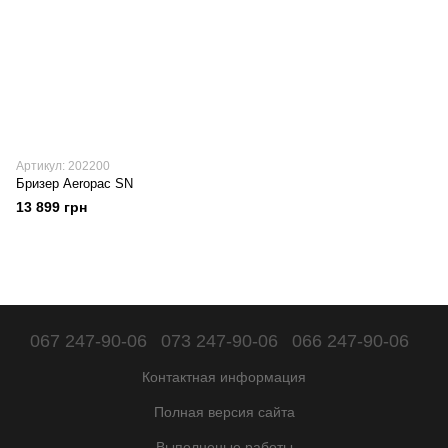
Артикул: 202200
Бризер Aeropac SN
13 899 грн
067 247-90-06
073 247-90-06
066 247-90-06
Контактная информация
Полная версия сайта
Выполненые работы