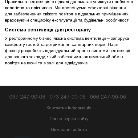
Правильна вентиляція в підвалі допомагає уникнути проблем з
вологістю та пліснявою. Ми пропонуємо ефективні рішення
для забезпечення свіжого повітря в підвальних приміщеннях,
враховуючи специфіку експлуатації та будівельні особливості.
Система вентиляції для ресторану
У ресторанному бізнесі якісна система вентиляції – запорука
комфорту гостей та дотримання санітарних норм. Наші
фахівці розроблять індивідуальний проект системи вентиляції
для вашого закладу, який забезпечить оптимальний обмін
повітря на кухні та в залі для відвідувачів.
067 247-90-06
073 247-90-06
066 247-90-06
Контактна інформація
Повна версія сайту
Виконанні роботи